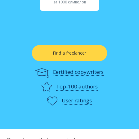
за 1000 символов
Find a freelancer
Certified copywriters
Top-100 authors
User ratings