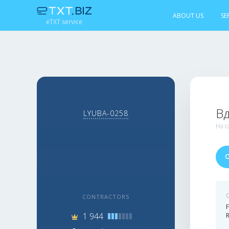
ABOUT US
SE
eTXT service
В
LYUBA-0258
На с
CONTRACTORS
1 944
R