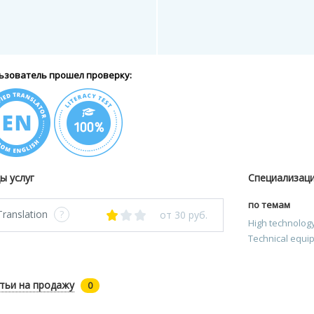
ьзователь прошел проверку:
ы услуг
Специализац
по темам
Translation
?
от 30 руб.
High technolog
Technical equi
тьи на продажу
0