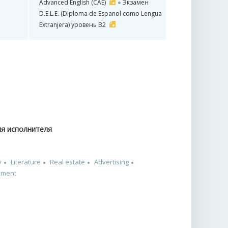
Advanced English (CAE)
Экзамен
D.E.L.E. (Diploma de Espanol como Lengua
Extranjera) уровень B2
ия исполнителя
y
Literature
Real estate
Advertising
pment