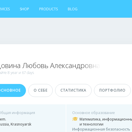
RVICES
SHOP
PRODUCTS
BLOG
довина Любовь Александровна
айте
8 year и
67 days
ОСНОВНОЕ
О СЕБЕ
СТАТИСТИКА
ПОРТФОЛИО
Общая информация
Основное образование
Fem.
Математика, информационны
ussia, Krasnoyarsk
и технологии
Информационная безопасность