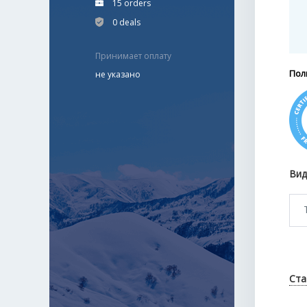
15 orders
0 deals
Принимает оплату
Пол
не указано
Вид
Ста