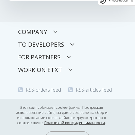
Privacy notice
COMPANY
TO DEVELOPERS
FOR PARTNERS
WORK ON ETXT
RSS-orders feed
RSS-articles feed
© 2008-2026 Econtent Limited
Этот сайт собирает cookie-файлы. Продолжая
использование сайта, вы даете согласие на сбор и
Privacy policy
использование cookie-файлов и других данных в
соответствии с
Политикой конфиденциальности
.
14:34
GMT +3
9.08.2026